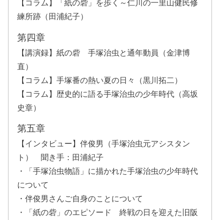
【コラム】「紙の砦」を歩く～仁川の一里山健民修
練所跡（田浦紀子）
第四章
【講演録】紙の砦 手塚治虫と通年動員（金津博
直）
【コラム】手塚番の熱い夏の日々（黒川拓二）
【コラム】歴史的に語る手塚治虫の少年時代（高坂
史章）
第五章
【インタビュー】伴俊男（手塚治虫元アシスタン
ト） 聞き手：田浦紀子
・「手塚治虫物語」に描かれた手塚治虫の少年時代
について
・伴俊男さんご自身のことについて
・「紙の砦」のエピソード 終戦の日を迎えた旧阪