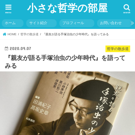
小さな哲学の部屋
menu
search
ホーム
サイト紹介
プロフィール
お問い合わせ
HOME
哲学の散歩道
『親友が語る手塚治虫の少年時代』を語ってみる
2020.09.07
哲学の散歩道
『親友が語る手塚治虫の少年時代』を語って
みる