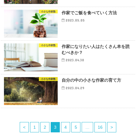
小さな作家塾
作家でご飯を食べていく方法
2023.05.05
小さな作家塾
作家になりたい人はたくさん本を読
むべきか？
2023.04.30
小さな作家塾
自分の中の小さな作家の育て方
2023.04.29
<
1
2
3
4
5
…
16
>