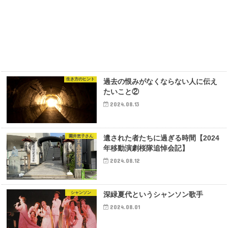
生き方のヒント
過去の恨みがなくならない人に伝え
たいこと②
2024.08.13
園井恵子さん
遺された者たちに過ぎる時間【2024
年移動演劇桜隊追悼会記】
2024.08.12
シャンソン
深緑夏代というシャンソン歌手
2024.08.01