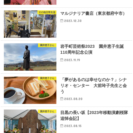
その他日常生活
マルジナリア書店（東京都府中市）
2023.12.30
園井恵子さん
岩手町芸術祭2023 園井恵子生誕
110周年記念公演
2023.11.19
園井恵子さん
「夢があるのは幸せなのか？」シナ
リオ・センター 大前玲子先生と会
う
2023.08.20
園井恵子さん
目黒の長い坂【2023年移動演劇桜隊
追悼会記】
2023.08.15