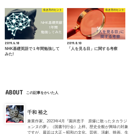
生き方のヒント
生き方のヒント
2019.6.18
2019.8.10
NHK基礎英語で１年間勉強して
「人を見る目」に関する考察
みた!
ABOUT
この記事をかいた人
千和 裕之
兼業作家。2023年4月『園井恵子 原爆に散ったタカラジ
ェンヌの夢』（国書刊行会）上梓。歴史全般が興味の対象
ですが、最近は大正～昭和の文化、芸術、演劇、映画、生