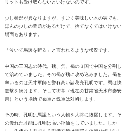
リットも受け取らないといけないのです。
少し状況が異なりますが、すごく美味しい木の実でも、
ほんの少しの問題があるだけで、捨てなくてはいけない
場面もあります。
「泣いて馬謖を斬る」と言われるような状況です。
中国の三国志の時代。魏、呉、蜀の３国で中国を分割し
て治めていました。その蜀が魏に攻め込みました。蜀を
率いるのは天才軍師と誉れ高い諸葛亮孔明です。蜀は快
進撃を続けます。そして街亭（現在の甘粛省天水市秦安
県）という場所で蜀軍と魏軍は対峙します。
その時、孔明は馬謖という人物を大将に抜擢します。そ
の優れた才能に孔明は高い評価をしていました。しか
し、先代の主君である劉備玄徳は馬謖を信頼せず「決し