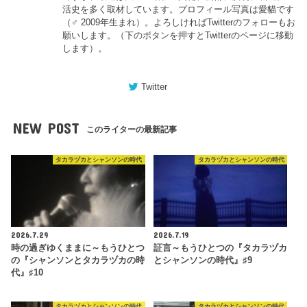
活史を多く取材しています。プロフィール写真は愛貓です
（♂ 2009年生まれ）。よろしければTwitterのフォローもお
願いします。（下のボタンを押すとTwitterのページに移動
します）。
Twitter
NEW POST
このライターの最新記事
タカラヅカとシャンソンの時代
タカラヅカとシャンソンの時代
2026.7.29
2026.7.19
時の過ぎゆくままに～もうひとつ
証言～もうひとつの『タカラヅカ
の『シャンソンとタカラヅカの時
とシャンソンの時代』♯9
代』♯10
タカラヅカとシャンソンの時代
タカラヅカとシャンソンの時代