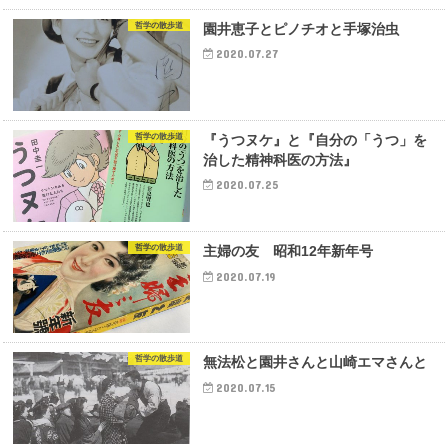
哲学の散歩道
園井恵子とピノチオと手塚治虫
2020.07.27
哲学の散歩道
『うつヌケ』と『自分の「うつ」を
治した精神科医の方法』
2020.07.25
哲学の散歩道
主婦の友 昭和12年新年号
2020.07.19
哲学の散歩道
無法松と園井さんと山崎エマさんと
2020.07.15