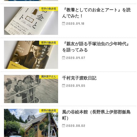
哲学の散歩道
『教養としてのお金とアート』を読
んでみた！
2020.09.18
哲学の散歩道
『親友が語る手塚治虫の少年時代』
を語ってみる
2020.09.07
園井恵子さん
千村克子渡欧日記
2020.09.05
哲学の散歩道
風の谷絵本館（長野県上伊那郡飯島
町）
2020.08.02