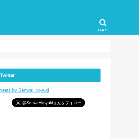
search
Twitter
weets by SenwaHiroyuki