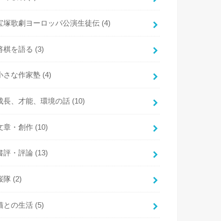
宝塚歌劇ヨーロッパ公演生徒伝
(4)
将棋を語る
(3)
小さな作家塾
(4)
成長、才能、環境の話
(10)
文章・創作
(10)
書評・評論
(13)
桜隊
(2)
猫との生活
(5)