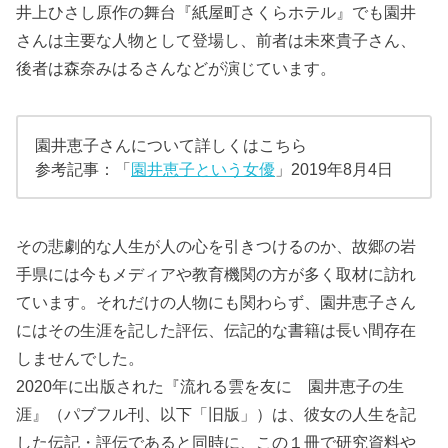
井上ひさし原作の舞台『紙屋町さくらホテル』でも園井
さんは主要な人物として登場し、前者は未來貴子さん、
後者は森奈みはるさんなどが演じています。
園井恵子さんについて詳しくはこちら
参考記事：「
園井恵子という女優
」2019年8月4日
その悲劇的な人生が人の心を引きつけるのか、故郷の岩
手県には今もメディアや教育機関の方が多く取材に訪れ
ています。それだけの人物にも関わらず、園井恵子さん
にはその生涯を記した評伝、伝記的な書籍は長い間存在
しませんでした。
2020年に出版された『流れる雲を友に 園井恵子の生
涯』（パブフル刊、以下「旧版」）は、彼女の人生を記
した伝記・評伝であると同時に、この１冊で研究資料や