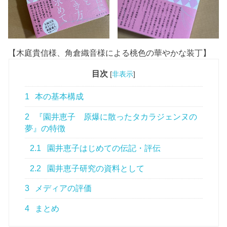
【木庭貴信様、角倉織音様による桃色の華やかな装丁】
目次
[
非表示
]
1
本の基本構成
2
『園井恵子 原爆に散ったタカラジェンヌの
夢』の特徴
2.1
園井恵子はじめての伝記・評伝
2.2
園井恵子研究の資料として
3
メディアの評価
4
まとめ