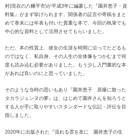
村(現在の八幡平市)が平成3年に編纂した『園井恵子・資
料集』がまず挙げられます。関係者の証言や寄稿をまと
めて巻末には年表も付いた貴重な本で、今回の執筆でも
中心的な資料として活用させてもらいました。
ただ、本の性質上、彼女の生涯を時間に沿ってたどるも
のではなく、私自身、その人生の全体像をつかむまで何
度も読み込む必要がありました。もう少し入門書的な本
があれば良いのにと思っていました。
そのような当時の思いもあり『園井恵子 原爆に散った
タカラジェンヌの夢』は、はじめて園井さんを知ろうと
する人が手に取りやすいスタンダードな伝記・評伝を目
指しました。
2020年に出版された『流れる雲を友に 園井恵子の生