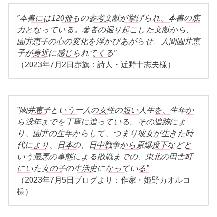
”本書には120冊もの参考文献が挙げられ、本書の底
力となっている。著者の掘り起こした文献から、
園井恵子の心の変化を浮かびあがらせ、人間園井恵
子が身近に感じられてくる”
（2023年7月2日赤旗：詩人・近野十志夫様）
”園井恵子という一人の女性の短い人生を、生年か
ら没年までを丁寧に追っている。その追跡によ
り、園井の生年からして、つまり彼女が生きた時
代により、日本の、日中戦争から原爆投下などと
いう最悪の事態による敗戦までの、東北の田舎町
にいた女の子の生活史になっている”
（2023年7月5日ブログより：作家・姫野カオルコ
様）