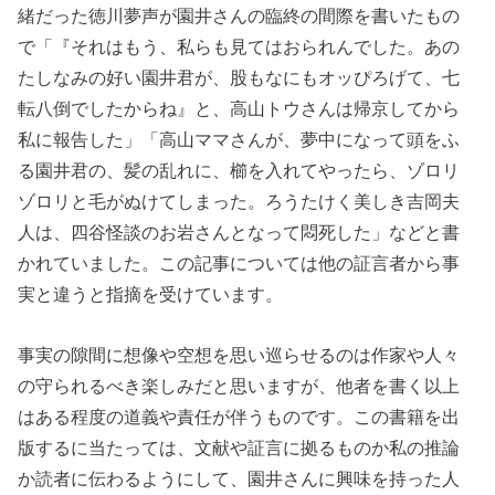
緒だった徳川夢声が園井さんの臨終の間際を書いたもの
で「『それはもう、私らも見てはおられんでした。あの
たしなみの好い園井君が、股もなにもオッぴろげて、七
転八倒でしたからね』と、高山トウさんは帰京してから
私に報告した」「高山ママさんが、夢中になって頭をふ
る園井君の、髪の乱れに、櫛を入れてやったら、ゾロリ
ゾロリと毛がぬけてしまった。ろうたけく美しき吉岡夫
人は、四谷怪談のお岩さんとなって悶死した」などと書
かれていました。この記事については他の証言者から事
実と違うと指摘を受けています。
事実の隙間に想像や空想を思い巡らせるのは作家や人々
の守られるべき楽しみだと思いますが、他者を書く以上
はある程度の道義や責任が伴うものです。この書籍を出
版するに当たっては、文献や証言に拠るものか私の推論
か読者に伝わるようにして、園井さんに興味を持った人