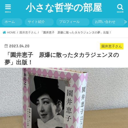
小さな哲学の部屋
menu
search
ホーム
サイト紹介
プロフィール
お問い合わせ
HOME
園井恵子さん
「園井恵子 原爆に散ったタカラジェンヌの夢」出版！
2023.04.20
園井恵子さん
「園井恵子 原爆に散ったタカラジェンヌの
夢」出版！