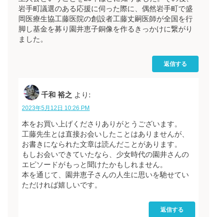
岩手町議選のある応援に伺った際に、偶然岩手町で盛
岡医療生協工藤医院の創設者工藤丈嗣医師が全国を行
脚し基金を募り園井恵子銅像を作るきっかけに繋がり
ました。
返信する
千和 裕之
より:
2023年5月12日 10:26 PM
本をお買い上げくださりありがとうございます。
工藤先生とは直接お会いしたことはありませんが、
お書きになられた文章は読んだことがあります。
もしお会いできていたなら、少女時代の園井さんの
エピソードがもっと聞けたかもしれません。
本を通じて、園井恵子さんの人生に思いを馳せてい
ただければ嬉しいです。
返信する