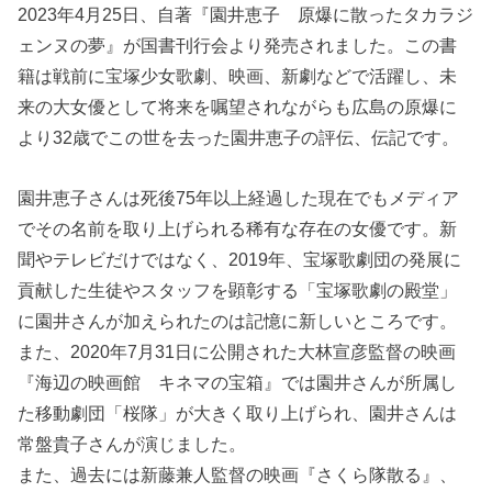
2023年4月25日、自著『園井恵子 原爆に散ったタカラジ
ェンヌの夢』が国書刊行会より発売されました。この書
籍は戦前に宝塚少女歌劇、映画、新劇などで活躍し、未
来の大女優として将来を嘱望されながらも広島の原爆に
より32歳でこの世を去った園井恵子の評伝、伝記です。
園井恵子さんは死後75年以上経過した現在でもメディア
でその名前を取り上げられる稀有な存在の女優です。新
聞やテレビだけではなく、2019年、宝塚歌劇団の発展に
貢献した生徒やスタッフを顕彰する「宝塚歌劇の殿堂」
に園井さんが加えられたのは記憶に新しいところです。
また、2020年7月31日に公開された大林宣彦監督の映画
『海辺の映画館 キネマの宝箱』では園井さんが所属し
た移動劇団「桜隊」が大きく取り上げられ、園井さんは
常盤貴子さんが演じました。
また、過去には新藤兼人監督の映画『さくら隊散る』、