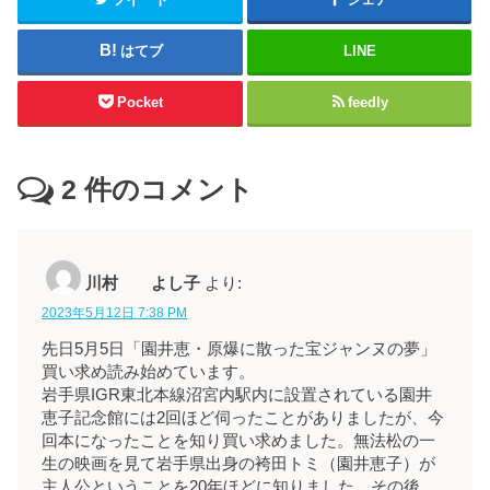
はてブ
LINE
Pocket
feedly
2
件のコメント
川村 よし子
より:
2023年5月12日 7:38 PM
先日5月5日「園井恵・原爆に散った宝ジャンヌの夢」
買い求め読み始めています。
岩手県IGR東北本線沼宮内駅内に設置されている園井
恵子記念館には2回ほど伺ったことがありましたが、今
回本になったことを知り買い求めました。無法松の一
生の映画を見て岩手県出身の袴田トミ（園井恵子）が
主人公ということを20年ほどに知りました。その後、