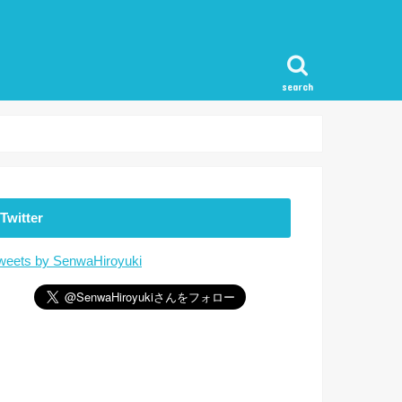
search
Twitter
weets by SenwaHiroyuki