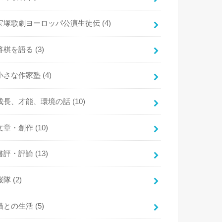
宝塚歌劇ヨーロッパ公演生徒伝
(4)
将棋を語る
(3)
小さな作家塾
(4)
成長、才能、環境の話
(10)
文章・創作
(10)
書評・評論
(13)
桜隊
(2)
猫との生活
(5)