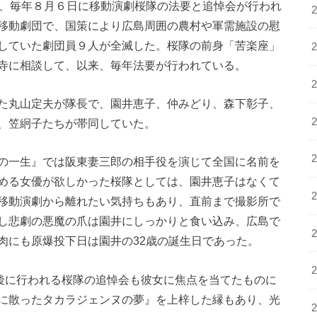
は、毎年８月６日に移動演劇桜隊の法要と追悼会が行われ
移動劇団で、国策により広島周囲の農村や軍需施設の慰
していた劇団員９人が全滅した。桜隊の前身「苦楽座」
寺に相談して、以来、毎年法要が行われている。
た丸山定夫が隊長で、園井恵子、仲みどり、森下彰子、
、笠絅子たちが帯同していた。
の一生』では阪東妻三郎の相手役を演じて全国に名前を
める女優が欲しかった桜隊としては、園井恵子はなくて
移動演劇から離れたい気持ちもあり、直前まで撮影所で
し悲劇の悪魔の爪は園井にしっかりと食い込み、広島で
肉にも原爆投下日は園井の32歳の誕生日であった。
要後に行われる桜隊の追悼会も彼女に焦点を当てたものに
に散ったタカラジェンヌの夢』を上梓した縁もあり、光