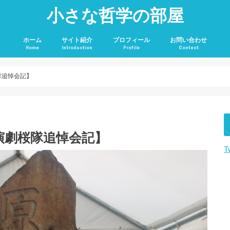
小さな哲学の部屋
ホーム
サイト紹介
プロフィール
お問い合わせ
Home
Introduction
Profile
Contact
隊追悼会記】
動演劇桜隊追悼会記】
T