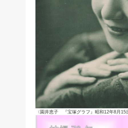
〈園井恵子 『宝塚グラフ』昭和12年8月15