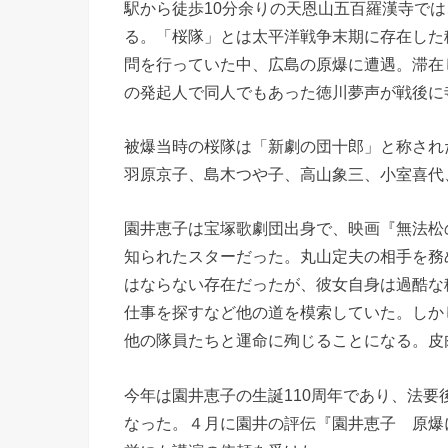
駅から徒歩10分余りの天恩山五百羅漢寺で
る。「桜隊」とは太平洋戦争末期に存在した
問を行っていた中、広島の原爆に遭遇。滞在
の発起人で同人でもあった徳川夢声が戦後に
被爆当時の桜隊は「新劇の団十郎」と称され
羽原京子、島木つや子、高山象三、小室喜代
園井恵子は宝塚歌劇団出身で、映画『無法松
知られたスターだった。丸山定夫の相手を務
はならない存在だったが、彼女自身は過酷な
仕事を探すなど他の道を模索していた。しか
他の隊員たちと運命に殉じることになる。皮
今年は園井恵子の生誕110周年であり、法
なった。４月に園井の評伝『園井恵子 原爆